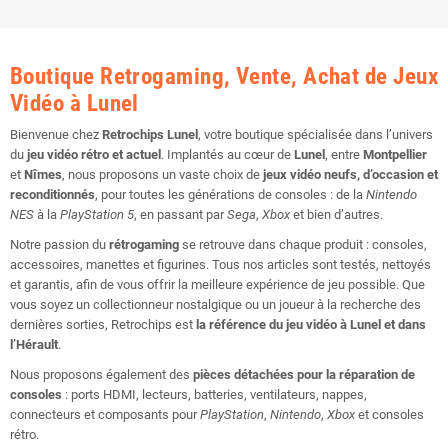
Boutique Retrogaming, Vente, Achat de Jeux
Vidéo à Lunel
Bienvenue chez
Retrochips Lunel
, votre boutique spécialisée dans l’univers
du
jeu vidéo rétro et actuel
. Implantés au cœur de
Lunel
, entre
Montpellier
et
Nîmes
, nous proposons un vaste choix de
jeux vidéo neufs, d’occasion et
reconditionnés
, pour toutes les générations de consoles : de la
Nintendo
NES
à la
PlayStation 5
, en passant par
Sega
,
Xbox
et bien d’autres.
Notre passion du
rétrogaming
se retrouve dans chaque produit : consoles,
accessoires, manettes et figurines. Tous nos articles sont testés, nettoyés
et garantis, afin de vous offrir la meilleure expérience de jeu possible. Que
vous soyez un collectionneur nostalgique ou un joueur à la recherche des
dernières sorties, Retrochips est
la référence du jeu vidéo à Lunel et dans
l’Hérault
.
Nous proposons également des
pièces détachées pour la réparation de
consoles
: ports HDMI, lecteurs, batteries, ventilateurs, nappes,
connecteurs et composants pour
PlayStation
,
Nintendo
,
Xbox
et consoles
rétro.