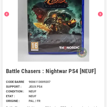
chevron_left
chevron_right
Battle Chasers : Nightwar PS4 [NEUF]
CODE BARRE
9006113009207
SUPPORT :
JEUX PS4
CONDITION :
NEUF
ETAT :
NEUF
ORIGINE :
PAL / FR