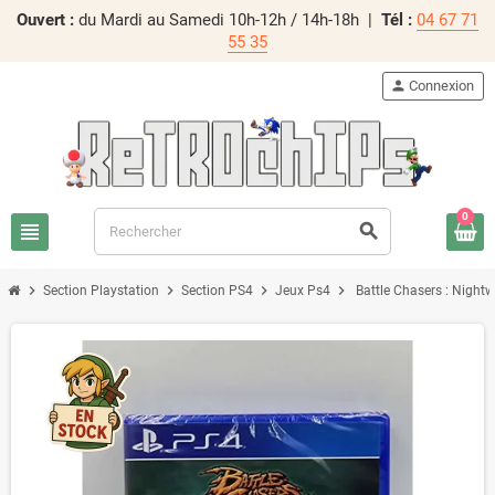
Ouvert :
du Mardi au Samedi 10h-12h / 14h-18h |
Tél :
04 67 71
55 35
person
Connexion
0
view_headline
search
chevron_right
chevron_right
chevron_right
chevron_right
Section Playstation
Section PS4
Jeux Ps4
Battle Chasers : Night