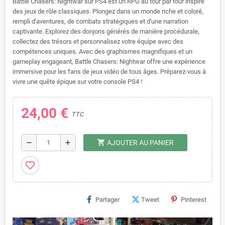
Battle Chasers: Nightwar sur PS4 est un RPG au tour par tour inspiré
des jeux de rôle classiques. Plongez dans un monde riche et coloré,
rempli d'aventures, de combats stratégiques et d'une narration
captivante. Explorez des donjons générés de manière procédurale,
collectez des trésors et personnalisez votre équipe avec des
compétences uniques. Avec des graphismes magnifiques et un
gameplay engageant, Battle Chasers: Nightwar offre une expérience
immersive pour les fans de jeux vidéo de tous âges. Préparez-vous à
vivre une quête épique sur votre console PS4 !
24,00 €
TTC
shopping_cart
remove
add
AJOUTER AU PANIER
favorite_border
Partager
Tweet
Pinterest