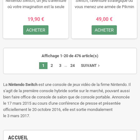
Nintendo Switch, un jeu d'aventure
Switch, l'aventure stratégique où
où votre imagination est la seule
vous menez une armée de Pikmin
limite ! Créez et explorez
dans un monde coloré et captivant.
19,90 €
49,00 €
d'innombrables mondes en briques
Explorez des paysages variés,
LEGO, construisez des structures
résolvez des énigmes et affrontez
ACHETER
ACHETER
uniques et débloquez des
des ennemis tout en sauvant des
personnages amusants. Avec des
compagnons. Avec de nouvelles
graphismes colorés et un
mécaniques de gameplay, des
gameplay intuitif, LEGO Worlds
Pikmin inédits et un mode nocturne
Affichage 1-20 de 476 article(s)
offre une expérience de jeu
palpitant, Pikmin 4 offre une
captivante pour les fans de tous
expérience immersive et addictive.
…
1
2
3
24
navigate_next
SUIVANT
âges. Parfait pour jouer en mode
Rejoignez Olimar et ses amis dans
portable ou en mode docké,
cette quête pleine de surprises et
plongez dans un univers de
de défis. Commandez dès
La
Nintendo Switch
est une console de jeux vidéo de la firme Nintendo. Il
créativité et d'amusement avec
maintenant et plongez dans
s'agit de la première console hybride sortie sur le marché, pouvant aussi
LEGO Worlds sur Switch !
l'univers fascinant de Pikmin 4 !
bien faire office de console de salon que de console portable. Annoncée
le 17 mars 2015 au cours d'une conférence de presse et présentée
officiellement le 20 octobre 2016, elle est sortie mondialement
le 3 mars 2017.
ACCUEIL