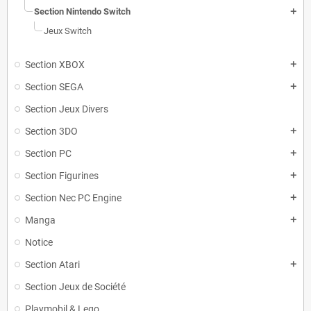
Section Nintendo Switch
add
Jeux Switch
Section XBOX
add
Section SEGA
add
Section Jeux Divers
Section 3DO
add
Section PC
add
Section Figurines
add
Section Nec PC Engine
add
Manga
add
Notice
Section Atari
add
Section Jeux de Société
Playmobil & Lego