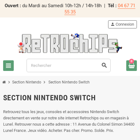
Ouvert :
du Mardi au Samedi 10h-12h / 14h-18h |
Tél :
04 67 71
55 35
person
Connexion
0
view_headline
search
chevron_right
chevron_right
Section Nintendo
Section Nintendo Switch
SECTION NINTENDO SWITCH
Retrouvez tous les jeux, consoles et accessoires Nintendo Switch
directement en vente sur notre site internet Retrochips ou en magasin à
Lunel. Retrouver nous a cette adresse : 11 Avenue du Colonel Simon 34400
Lunel France. Jeux vidéo. Acheter. Pas cher. Promo. Solde. Prix.