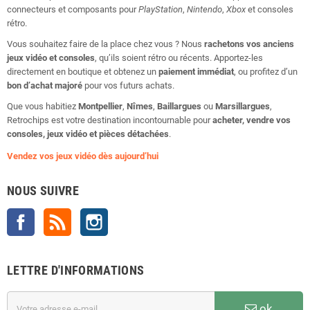
connecteurs et composants pour
PlayStation
,
Nintendo
,
Xbox
et consoles
rétro.
Vous souhaitez faire de la place chez vous ? Nous
rachetons vos anciens
jeux vidéo et consoles
, qu’ils soient rétro ou récents. Apportez-les
directement en boutique et obtenez un
paiement immédiat
, ou profitez d’un
bon d’achat majoré
pour vos futurs achats.
Que vous habitiez
Montpellier
,
Nîmes
,
Baillargues
ou
Marsillargues
,
Retrochips est votre destination incontournable pour
acheter, vendre vos
consoles, jeux vidéo et pièces détachées
.
Vendez vos jeux vidéo dès aujourd’hui
NOUS SUIVRE
Facebook
Rss
Instagram
LETTRE D'INFORMATIONS
ok